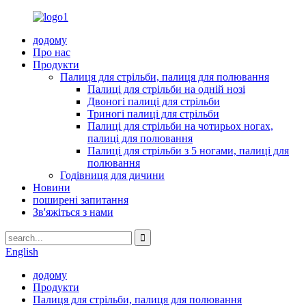
додому
Про нас
Продукти
Палиця для стрільби, палиця для полювання
Палиці для стрільби на одній нозі
Двоногі палиці для стрільби
Триногі палиці для стрільби
Палиці для стрільби на чотирьох ногах,
палиці для полювання
Палиці для стрільби з 5 ногами, палиці для
полювання
Годівниця для дичини
Новини
поширені запитання
Зв'яжіться з нами
English
додому
Продукти
Палиця для стрільби, палиця для полювання