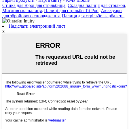
Гарячі продукти
-
Карта сайту
-
AMP Mobile
Стійка для зброї для стрільбища
,
Складна палиця для стрільби
,
Мисливська палиця
,
Палиці для стрільби Tri Pod
,
Аксесуари
для збройового спорядження
,
Палиця для стрільби з арбалета
,
Надіслати електронний лист
x