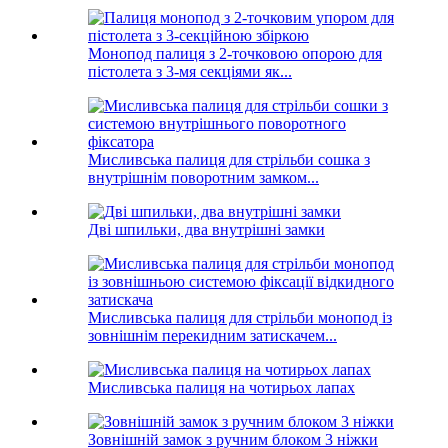
Монопод палиця з 2-точковою опорою для
пістолета з 3-мя секціями як...
Мисливська палиця для стрільби сошка з
внутрішнім поворотним замком...
Дві шпильки, два внутрішні замки
Мисливська палиця для стрільби монопод із
зовнішнім перекидним затискачем...
Мисливська палиця на чотирьох лапах
Зовнішній замок з ручним блоком 3 ніжки