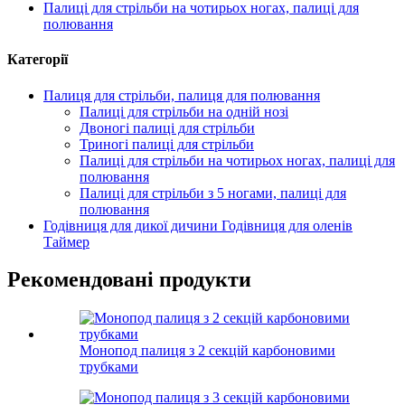
Палиці для стрільби на чотирьох ногах, палиці для
полювання
Категорії
Палиця для стрільби, палиця для полювання
Палиці для стрільби на одній нозі
Двоногі палиці для стрільби
Триногі палиці для стрільби
Палиці для стрільби на чотирьох ногах, палиці для
полювання
Палиці для стрільби з 5 ногами, палиці для
полювання
Годівниця для дикої дичини Годівниця для оленів
Таймер
Рекомендовані продукти
Монопод палиця з 2 секцій карбоновими
трубками