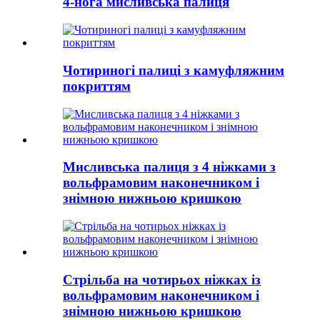
4-нога мисливська палиця
Чотириногі палиці з камуфляжним
покриттям
Мисливська палиця з 4 ніжками з
вольфрамовим наконечником і
знімною нижньою кришкою
Стрільба на чотирьох ніжках із
вольфрамовим наконечником і
знімною нижньою кришкою