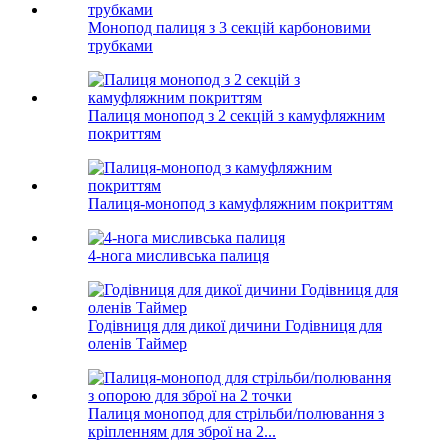
Монопод палиця з 3 секцій карбоновими
трубками
Палиця монопод з 2 секцій з камуфляжним
покриттям
Палиця-монопод з камуфляжним покриттям
4-нога мисливська палиця
Годівниця для дикої дичини Годівниця для
оленів Таймер
Палиця монопод для стрільби/полювання з
кріпленням для зброї на 2...